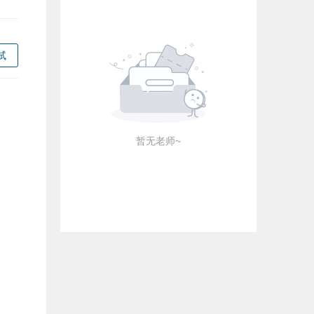
试
暂无老师~