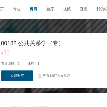
页
专业
科目
题库
视频
直播
我的
00182 公共关系学（专）
30
¥
直播课时：0
课程：1
立即购买
已有1557人在学习