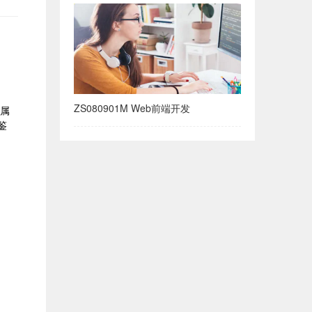
ZS080901M Web前端开发
直属
鉴